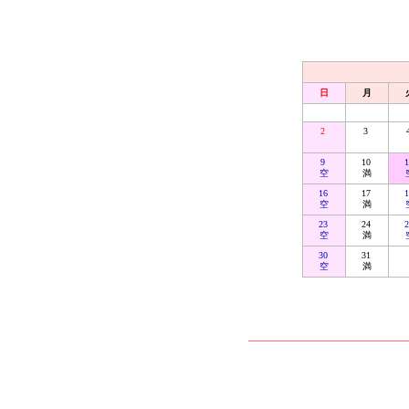
日
月
2
3
9
10
空
満
16
17
空
満
23
24
空
満
30
31
空
満