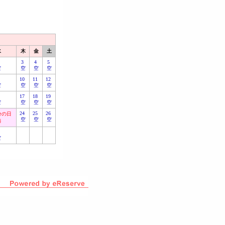
水
木
金
土
2
3
4
5
空
空
空
空
9
10
11
12
空
空
空
空
6
17
18
19
空
空
空
空
24
25
26
秋分の日
空
空
空
満
0
空