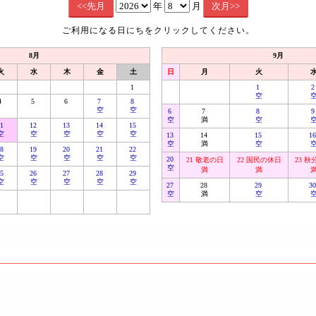
年
月
ご利用になる日にちをクリックしてください。
8月
9月
火
水
木
金
土
日
月
火
1
1
空
4
5
6
7
8
空
空
6
7
8
空
満
空
11
12
13
14
15
空
空
空
空
空
13
14
15
1
空
満
空
18
19
20
21
22
空
空
空
空
空
20
21 敬老の日
22 国民の休日
23 
空
満
満
25
26
27
28
29
空
空
空
空
空
27
28
29
3
空
満
空