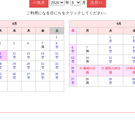
年
月
ご利用になる日にちをクリックしてください。
8月
9月
火
水
木
金
土
日
月
火
1
1
空
4
5
6
7
8
満
空
6
7
8
空
満
空
11
12
13
14
15
空
空
空
空
空
13
14
15
1
空
満
空
18
19
20
21
22
空
空
空
空
空
20
21 敬老の日
22 国民の休日
23 
空
満
満
25
26
27
28
29
空
空
空
空
空
27
28
29
3
空
満
空