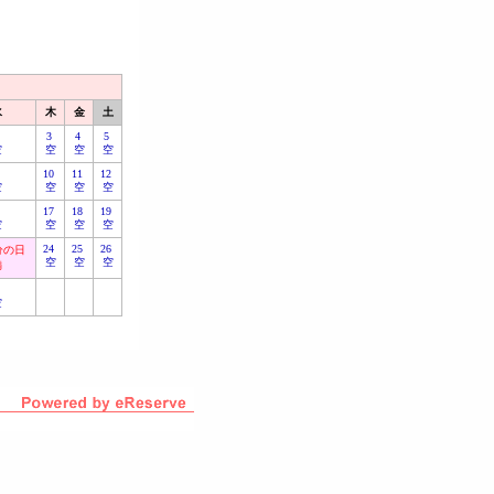
水
木
金
土
2
3
4
5
空
空
空
空
9
10
11
12
空
空
空
空
6
17
18
19
空
空
空
空
24
25
26
秋分の日
空
空
空
満
0
空