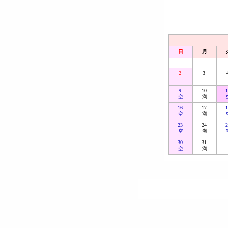
日
月
2
3
9
10
空
満
16
17
空
満
23
24
空
満
30
31
空
満